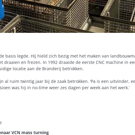
n de basis legde. Hij hield zich bezig met het maken van landbou
 draaien en frezen. In 1992 draaide de eerste CNC machine in een
huidige locatie aan de Branderij betrokken.
n al ruim twintig jaar bij de zaak betrokken. ‘Pa is een uitvinder, ee
ensioen was hij in no-time weer zes dagen per week aan het werk.’
e
genaar VCN mass turning