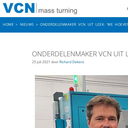
HOME
>
NIEUWS
>
ONDERDELENMAKER VCN UIT LEEK: ‘WE HOEVEN
ONDERDELENMAKER VCN UIT LEE
25 juli 2021
door
Richard Dekens