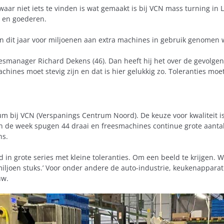
ar niet iets te vinden is wat gemaakt is bij VCN mass turning in Le
 en goederen.
an dit jaar voor miljoenen aan extra machines in gebruik genomen
alesmanager Richard Dekens (46). Dan heeft hij het over de gevolge
achines moet stevig zijn en dat is hier gelukkig zo. Toleranties m
terium bij VCN (Verspanings Centrum Noord). De keuze voor kwaliteit
n de week spugen 44 draai en freesmachines continue grote aantal
ns.
in grote series met kleine toleranties. Om een beeld te krijgen. W
miljoen stuks.’ Voor onder andere de auto-industrie, keukenapparat
uw.