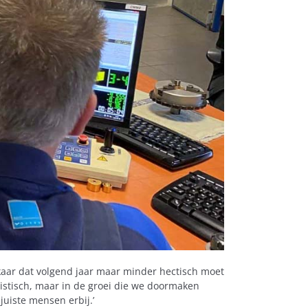
elkaar dat volgend jaar maar minder hectisch moet
onistisch, maar in de groei die we doormaken
uiste mensen erbij.’