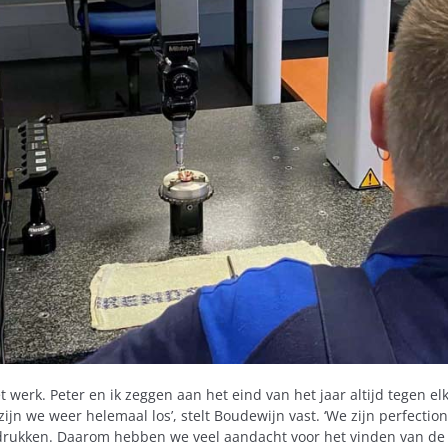
het werk. Peter en ik zeggen aan het eind van het jaar altijd tegen 
ijn we weer helemaal los’, stelt Boudewijn vast. ‘We zijn perfecti
drukken. Daarom hebben we veel aandacht voor het vinden van de j