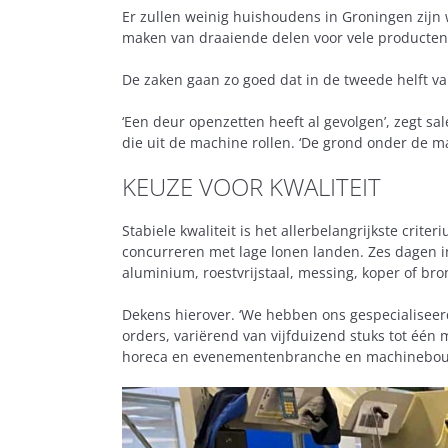
Er zullen weinig huishoudens in Groningen zijn wa
maken van draaiende delen voor vele producten
De zaken gaan zo goed dat in de tweede helft v
‘Een deur openzetten heeft al gevolgen’, zegt s
die uit de machine rollen. ‘De grond onder de m
KEUZE VOOR KWALITEIT
Stabiele kwaliteit is het allerbelangrijkste cri
concurreren met lage lonen landen. Zes dagen i
aluminium, roestvrijstaal, messing, koper of bro
Dekens hierover. ‘We hebben ons gespecialiseerd 
orders, variërend van vijfduizend stuks tot één 
horeca en evenementenbranche en machinebo